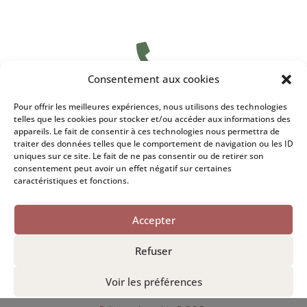

Consentement aux cookies
A domicile, au cabinet ou au Centre médical
Pour offrir les meilleures expériences, nous utilisons des technologies
telles que les cookies pour stocker et/ou accéder aux informations des
0479/74 68 14
appareils. Le fait de consentir à ces technologies nous permettra de
traiter des données telles que le comportement de navigation ou les ID
uniques sur ce site. Le fait de ne pas consentir ou de retirer son
consentement peut avoir un effet négatif sur certaines
caractéristiques et fonctions.

Accepter
Refuser
R.G.P.D.
Voir les préférences
Cookies